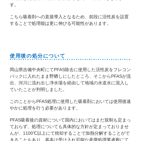
す。
こちら吸着剤への直接導入となるため、前段に活性炭を設置
することで処理能は更に伸びる可能性があります。
使用後の処分について
岡山県吉備中央町にてPFAS除去に使用した活性炭をフレコン
バックに入れたまま野晒しにしたところ、そこからPFASが流
出、河川に流れ出し浄水場を経由して地域の水道水に混入し
ていたことが判明しました。
このことからPFAS処理に使用した吸着剤においては使用後速
やかに処理を行う必要があります。
PFAS吸着後の資材について国内においてはまだ規制も定まっ
ておらず、処理についても具体的な方針が定まっておりませ
んが、1100℃以上にて焼却することで加熱分解することがで
きることもあり、基本は受け入れ可能な産廃処理業者殿にて