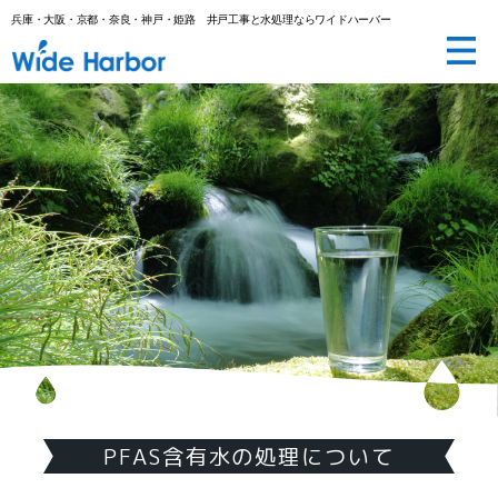
兵庫・大阪・京都・奈良・神戸・姫路 井戸工事と水処理ならワイドハーバー
井
戸
工
事
と
水
処
理
な
ら
(株)
ワ
イ
ド
ハ
ー
バ
ー|
兵
庫・
大
阪・
京
都・
奈
良・
神
戸・
PFAS含有水の処理について
姫
路