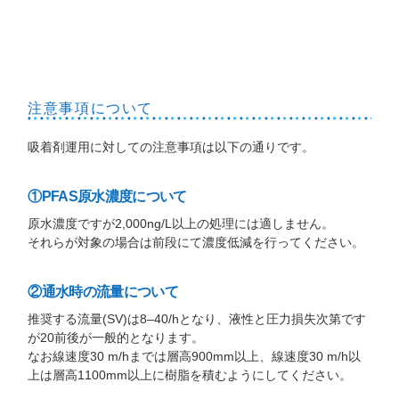
注意事項について
吸着剤運用に対しての注意事項は以下の通りです。
①PFAS原水濃度について
原水濃度ですが2,000ng/L以上の処理には適しません。
それらが対象の場合は前段にて濃度低減を行ってください。
②通水時の流量について
推奨する流量(SV)は8–40/hとなり、液性と圧力損失次第です
が20前後が一般的となります。
なお線速度30 m/hまでは層高900mm以上、線速度30 m/h以
上は層高1100mm以上に樹脂を積むようにしてください。