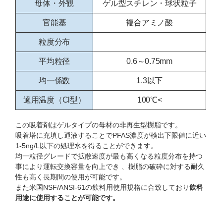
母体・外観
ゲル型スチレン・球状粒子
官能基
複合アミノ酸
粒度分布
平均粒径
0.6～0.75mm
均一係数
1.3以下
適用温度（Cl型）
100℃<
この吸着剤はゲルタイプの母材の非再生型樹脂です。
吸着塔に充填し通液することでPFAS濃度が検出下限値に近い
1-5ng/L以下の処理水を得ることができます。
均一粒径グレードで拡散速度が最も高くなる粒度分布を持つ
事により運転交換容量を向上でき 、樹脂の破砕に対する耐久
性も高く長期間の使用が可能です。
また米国NSF/ANSI-61の飲料用使用規格に合致しており
飲料
用途に使用することが可能です。