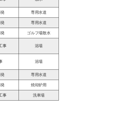
開発
専用水道
開発
専用水道
開発
ゴルフ場散水
工事
浴場
事
浴場
開発
専用水道
開発
焼却炉用
工事
洗車場