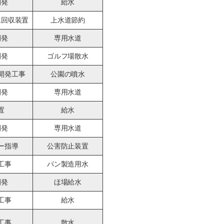
開発
給水
水回収装置
上水道節約
開発
専用水道
開発
ゴルフ場散水
開発工事
公園の噴水
開発
専用水道
置
給水
開発
専用水道
ー指導
公害防止装置
工事
パン製造用水
開発
ほ場給水
工事
給水
工事
散水