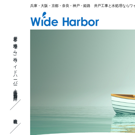
兵庫・大阪・京都・奈良・神戸・姫路 井戸工事と水処理ならワ
井
戸
井戸工事と水処理なら(株)ワイドハーバー| 兵庫・大阪・京都・奈良・神戸・姫路
工
事
と
水
処
理
な
ら
(株)
ワ
イ
ド
ハ
ー
バ
ー|
兵
庫・
大
阪・
京
都・
奈
会社概要
良・
神
戸・
姫
路