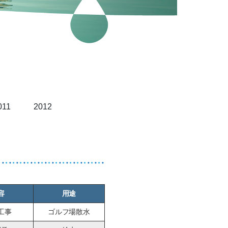
011
2012
容
用途
工事
ゴルフ場散水