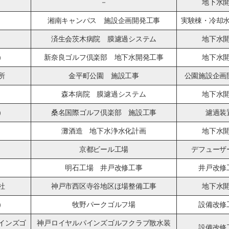
－
地下水
湘南キャンパス 施設企画開発工事
実験棟・冷却
済生会茨木病院 膜濾過システム
地下水
）
新奈良ゴルフ倶楽部 地下水開発工事
地下水
所
金平町公園 施設工事
公園施設企画
森本病院 膜濾過システム
地下水
）
桑名国際ゴルフ倶楽部 施設工事
濾過装
灘酒造 地下水浄水化計画
地下水
京都ビール工場
デフューザ
明石工場 井戸改修工事
井戸改修
社
神戸市西区寺谷地区ほ場整備工事
地下水
）
牧野パークゴルフ場
設備改修
インズゴ
神戸ロイヤルパインズゴルフクラブ散水装
設備改修