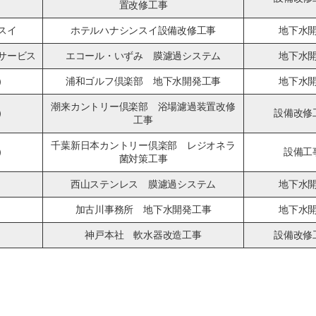
置改修工事
スイ
ホテルハナシンスイ設備改修工事
地下水
サービス
エコール・いずみ 膜濾過システム
地下水
）
浦和ゴルフ倶楽部 地下水開発工事
地下水
潮来カントリー倶楽部 浴場濾過装置改修
）
設備改修
工事
千葉新日本カントリー倶楽部 レジオネラ
）
設備工
菌対策工事
西山ステンレス 膜濾過システム
地下水
加古川事務所 地下水開発工事
地下水
神戸本社 軟水器改造工事
設備改修