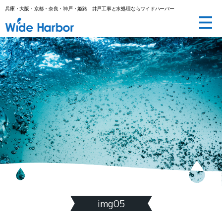
兵庫・大阪・京都・奈良・神戸・姫路 井戸工事と水処理ならワイドハーバー
井
戸
工
事
と
水
処
理
な
ら
(株)
ワ
イ
ド
ハ
ー
バ
ー|
兵
庫・
大
阪・
京
都・
奈
良・
神
戸・
img05
姫
路