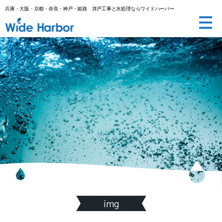
兵庫・大阪・京都・奈良・神戸・姫路 井戸工事と水処理ならワイドハーバー
井
戸
工
事
と
水
処
理
な
ら
(株)
ワ
イ
ド
ハ
ー
バ
ー|
兵
庫・
大
阪・
京
都・
奈
良・
神
戸・
img
姫
路