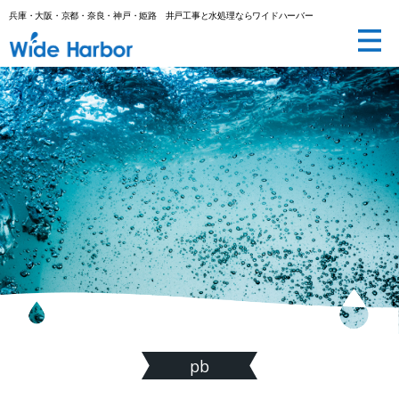
兵庫・大阪・京都・奈良・神戸・姫路 井戸工事と水処理ならワイドハーバー
井
戸
工
事
と
水
処
理
な
ら
(株)
ワ
イ
ド
ハ
ー
バ
ー|
兵
庫・
大
阪・
京
都・
奈
良・
神
戸・
pb
姫
路